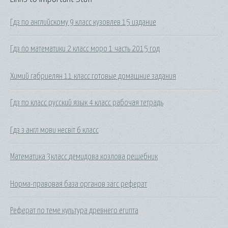
Гдз по английскому 9 класс кузовлев 15 издание
Гдз по математики 2 класс моро 1 часть 2015 год
Химий габриелян 11 класс готовые домашние задания
Гдз по класс русский язык 4 класс рабочая тетрадь
Гдз з англ мови несвіт 6 класс
Математика 3класс демидова козлова решебник
Норма-правовая база органов загс реферат
Реферат по теме культура древнего египта