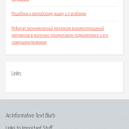
Решебник к английскому языку и п агабекян
Реферат экономический механизм взаимоотношений
партнеров в молочно-продуктовом подкомплексе и его
совершенствование
Links
An Informative Text Blurb
Links to Important Stuff