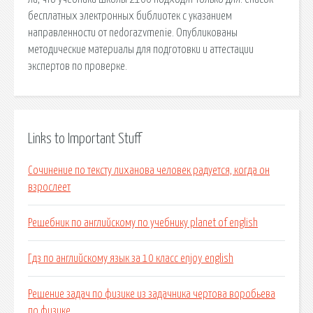
бесплатных электронных библиотек с указанием
направленности от nedorazvmenie. Опубликованы
методические материалы для подготовки и аттестации
экспертов по проверке.
Links to Important Stuff
Сочинение по тексту лиханова человек радуется, когда он
взрослеет
Решебник по английскому по учебнику planet of english
Гдз по английскому язык за 10 класс enjoy english
Решение задач по физике из задачника чертова воробьева
по физике