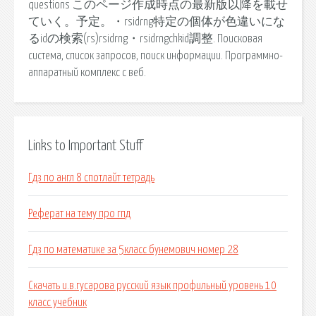
questions このページ作成時点の最新版以降を載せ
ていく。予定。・rsidrng特定の個体が色違いにな
るidの検索(rs)rsidrng・rsidrngchkid調整. Поисковая
сиcтема, список запросов, поиск информации. Программно-
аппаратный комплекс с веб.
Links to Important Stuff
Гдз по англ 8 спотлайт тетрадь
Реферат на тему про гпд
Гдз по математике за 5класс бунемович номер 28
Скачать и.в.гусарова русский язык профильный уровень 10
класс учебник