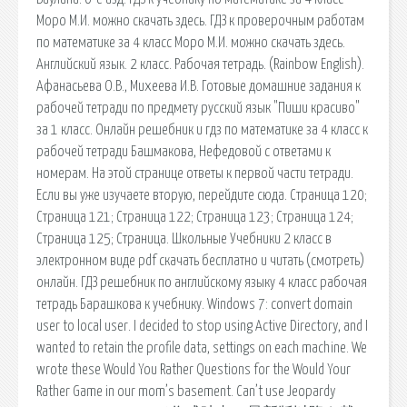
Моро М.И. можно скачать здесь. ГДЗ к проверочным работам
по математике за 4 класс Моро М.И. можно скачать здесь.
Английский язык. 2 класс. Рабочая тетрадь. (Rainbow English).
Афанасьева О.В., Михеева И.В. Готовые домашние задания к
рабочей тетради по предмету русский язык "Пиши красиво"
за 1 класс. Онлайн решебник и гдз по математике за 4 класс к
рабочей тетради Башмакова, Нефедовой с ответами к
номерам. На этой странице ответы к первой части тетради.
Если вы уже изучаете вторую, перейдите сюда. Страница 120;
Страница 121; Страница 122; Страница 123; Страница 124;
Страница 125; Страница. Школьные Учебники 2 класс в
электронном виде pdf скачать бесплатно и читать (смотреть)
онлайн. ГДЗ решебник по английскому языку 4 класс рабочая
тетрадь Барашкова к учебнику. Windows 7: convert domain
user to local user. I decided to stop using Active Directory, and I
wanted to retain the profile data, settings on each machine. We
wrote these Would You Rather Questions for the Would Your
Rather Game in our mom’s basement. Can’t use Jeopardy