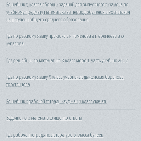
Решебник 9 класса сборник заданий для выпускного экзамена по
учебному предмету математика за период обучения и воспитания
на ii ступени общего среднего образования.
Гдз по русскому языку практика с н пименова а п еремеева а ю
купалова
Гдз решебник по математике 3 класс моро 1 часть учебник 2012
Гдз по русскому языку 5 класс учебник ладыженская баранова
тростенцова
Решебник к рабочей тетради кауфман 9 класс скачать
Задачник огэ математика ященко ответы
Гдз рабочая тетрадь по литературе 6 класса бунеев