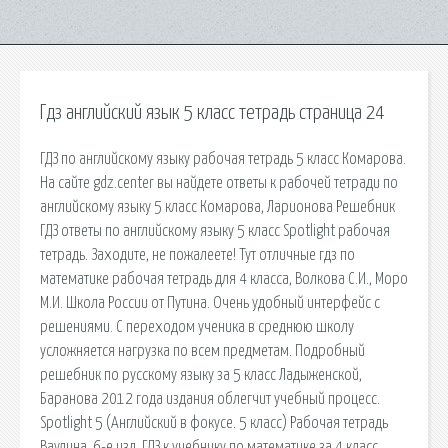
Гдз английский язык 5 класс тетрадь страница 24
ГДЗ по английскому языку рабочая тетрадь 5 класс Комарова.
На сайте gdz.center вы найдете ответы к рабочей тетради по
английскому языку 5 класс Комарова, Ларионова Решебник
ГДЗ ответы по английскому языку 5 класс Spotlight рабочая
тетрадь. Заходите, не пожалеете! Тут отличные гдз по
математике рабочая тетрадь для 4 класса, Волкова С.И., Моро
М.И. Школа России от Путина. Очень удобный интерфейс с
решениями. С переходом ученика в среднюю школу
усложняется нагрузка по всем предметам. Подробный
решебник по русскому языку за 5 класс Ладыженской,
Баранова 2012 года издания облегчит учебный процесс.
Spotlight 5 (Английский в фокусе. 5 класс) Рабочая тетрадь
Ваулина. 6-е изд. ГДЗ к учебнику по математике за 4 класс