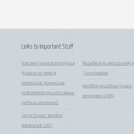
Links to Important Stuff
Конспект урока литературы в
Решебник по английскому я
9 классе по теме м
5 кл кузовлев
ломоносов. ломоносов-
Алгебра решебник 9 класс
реформатор русского языка.
мордкович 2009
учебник коровиной
Гдз по 8 класс алгебра
макарычев 2007