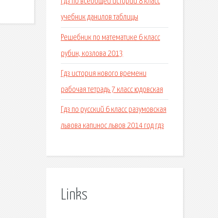
Гдз по всеобщей истории 8 класс
учебник данилов таблицы
Решебник по математике 6 класс
рубин, козлова 2013
Гдз история нового времени
рабочая тетрадь 7 класс юдовская
Гдз по русский 6 класс разумовская
львова капинос львов 2014 год гдз
Links