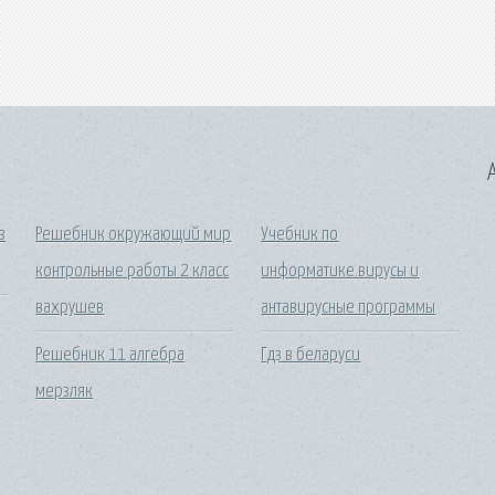
A
з
Решебник окружающий мир
Учебник по
контрольные работы 2 класс
информатике.вирусы и
вахрушев
антавирусные программы
Решебник 11 алгебра
Гдз в беларуси
мерзляк