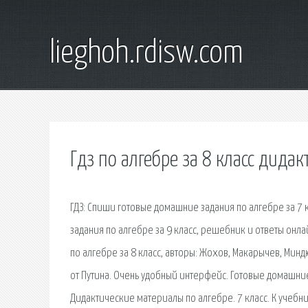
lieghoh.rdisw.com
Гдз по алгебре за 8 класс дида
ГДЗ: Спиши готовые домашние задания по алгебре за 7 
задания по алгебре за 9 класс, решебник и ответы онл
по алгебре за 8 класс, авторы: Жохов, Макарычев, Миндю
от Путина. Очень удобный интерфейс. Готовые домашние 
Дидактические материалы по алгебре. 7 класс. К учебник