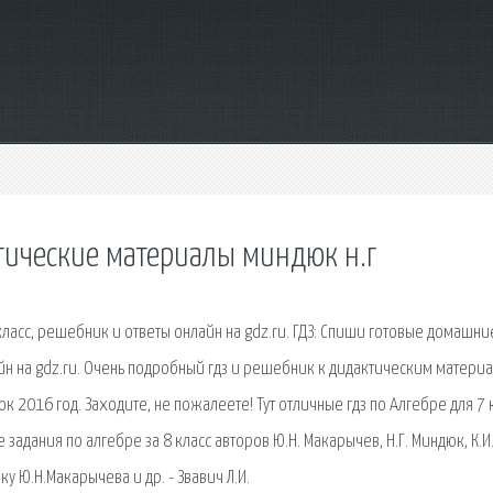
ктические материалы миндюк н.г
класс, решебник и ответы онлайн на gdz.ru. ГДЗ: Спиши готовые домашни
айн на gdz.ru. Очень подробный гдз и решебник к дидактическим матери
к 2016 год. Заходите, не пожалеете! Тут отличные гдз по Алгебре для 7 
задания по алгебре за 8 класс авторов Ю.Н. Макарычев, Н.Г. Миндюк, К.И
у Ю.Н.Макарычева и др. - Звавич Л.И.