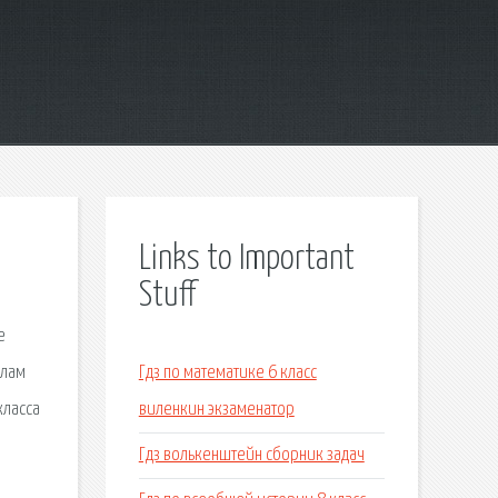
Links to Important
Stuff
е
алам
Гдз по математике 6 класс
класса
виленкин экзаменатор
.
Гдз волькенштейн сборник задач