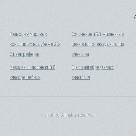
A
Роль оон в мировых
Сочинение 15.3 жизненные
конфликтах на рубеже 20-
ценности по тексту анатолия
21 век реферат
алексина
Мерзляк а г полонский 8
Гдз по алгебре 9 класс
класс решебник
анастасия
© Untitled. All rights reserved.