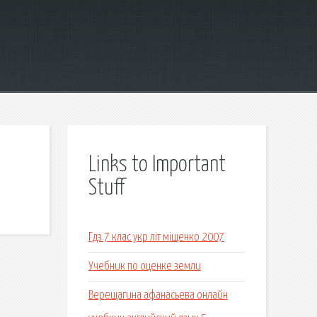
Links to Important
Stuff
Гдз 7 клас укр літ міщенко 2007
Учебник по оценке земли
Верещагина афанасьева онлайн