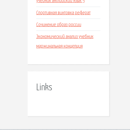
учебник английский язык 5
Спортивная винтовка реферат
Сочинение образ россии
Экономический анализ учебник
маржинальная концепция
Links