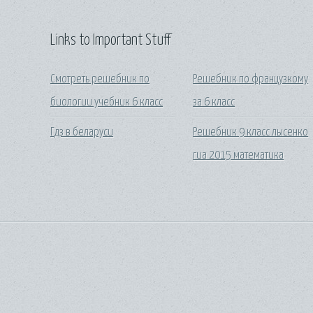
Links to Important Stuff
Смотреть решебник по
Решебник по французкому
биологии учебник 6 класс
за 6 класс
Гдз в беларуси
Решебник 9 класс лысенко
гиа 2015 математика