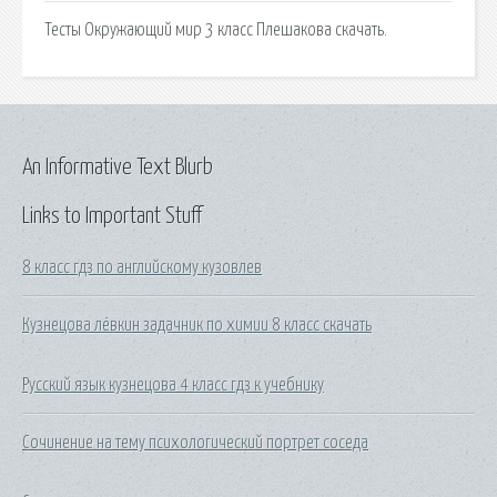
Тесты Окружающий мир 3 класс Плешакова скачать.
An Informative Text Blurb
Links to Important Stuff
8 класс гдз по английскому кузовлев
Кузнецова лёвкин задачник по химии 8 класс скачать
Русский язык кузнецова 4 класс гдз к учебнику
Сочинение на тему психологический портрет соседа