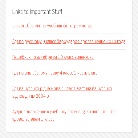
Links to Important Stuff
Скачать бесплатно учебник фотограмметрия
Гдз по русскому 9 класс бархударов просвещение 2010 года
Решебник по алгебре за 10 класс виленкина
Гдз по английскому языку 4 класс 1 часть книга
Гдз вашуленко рідна мова 4 клас 1 частина вашуленко
відповіді гдз 2004 р
Аудиоприложение к учебнику enjoy english английский с
удовольствием 1 класс