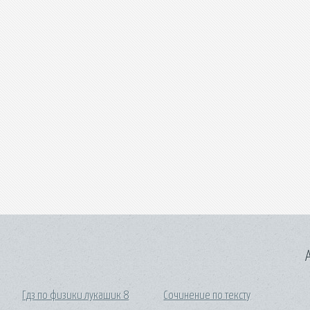
A
Гдз по физики лукашик 8
Сочинение по тексту