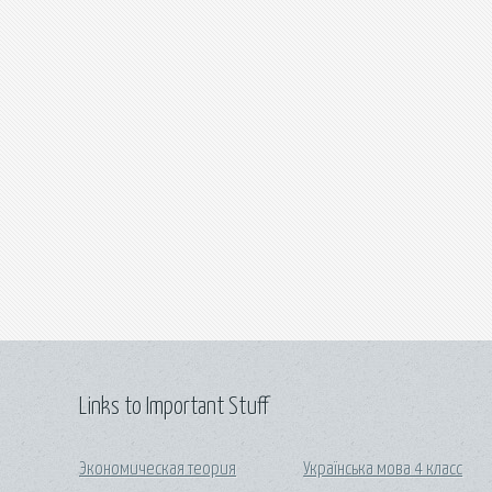
Links to Important Stuff
Экономическая теория
Українська мова 4 класс