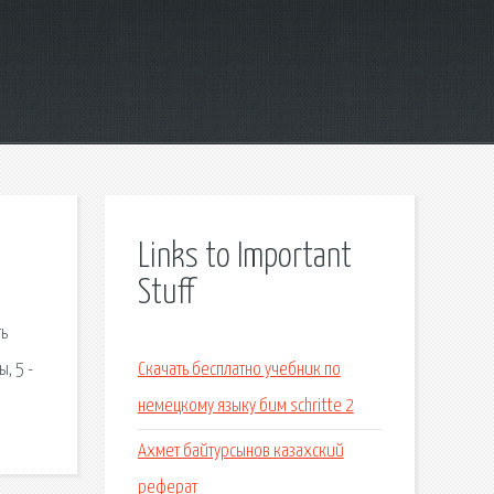
Links to Important
Stuff
ть
, 5 -
Скачать бесплатно учебник по
немецкому языку бим schritte 2
Ахмет байтурсынов казахский
реферат