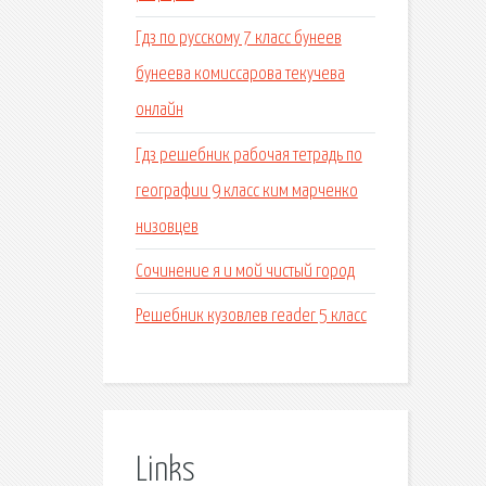
Гдз по русскому 7 класс бунеев
бунеева комиссарова текучева
онлайн
Гдз решебник рабочая тетрадь по
географии 9 класс ким марченко
низовцев
Сочинение я и мой чистый город
Решебник кузовлев reader 5 класс
Links