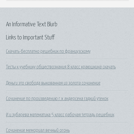
An Informative Text Blurb
Links to Important Stuff
Скачать-бесплатно решебник по французскому
Тесты к учебнику обществознания 8 класс краюшкина скачать
Деньги это свобода выкованная из золота сочинение
Сочинение по произведению г.х андерсена гадкий утенок
И.и.зубарева математика 5 класс рабочая тетрадь решебник
Сочинение мемориал вечный огонь