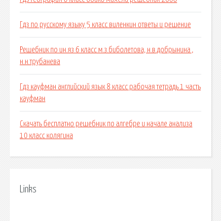
Гдз по русскому языку 5 класс виленкин ответы и решение
Решебник по ин.яз 6 класс м.з.биболетова, н.в.добрынина ,
н.н.трубанева
Гдз кауфман английский язык 8 класс рабочая тетрадь 1 часть
кауфман
Скачать бесплатно решебник по алгебре и начале анализа
10 класс колягина
Links