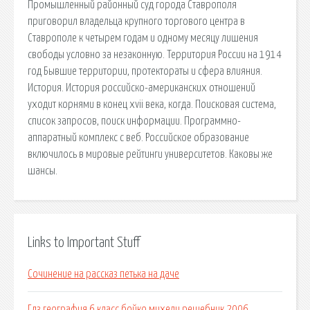
Промышленный районный суд города Ставрополя
приговорил владельца крупного торгового центра в
Ставрополе к четырем годам и одному месяцу лишения
свободы условно за незаконную. Территория России на 1914
год Бывшие территории, протектораты и сфера влияния.
История. История российско-американских отношений
уходит корнями в конец xvii века, когда. Поисковая сиcтема,
список запросов, поиск информации. Программно-
аппаратный комплекс с веб. Российское образование
включилось в мировые рейтинги университетов. Каковы же
шансы.
Links to Important Stuff
Сочинение на рассказ петька на даче
Гдз география 6 класс бойко михели решебник 2006