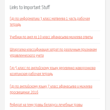
Links to Important Stuff
Гдз по информатики 3 класс матвеева 1 часть рабочая
тетрадь
Учебник по англ яз 10 класс афанасьева михеева ответы
Шпаргалка классификация затрат по различным признакам
управленческого учета
Гдз 5 класс по английскому языку деревянко жаворонкова
козятинская рабочая тетрадь
Гдз по английскому языку 7 класс афанасьева и михеева
просвещение 2016
Реферат на тему травы беларуси лечебные травы