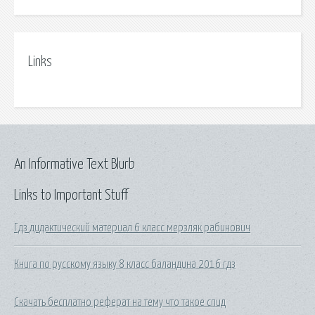
Links
An Informative Text Blurb
Links to Important Stuff
Гдз дидактический материал 6 класс мерзляк рабинович
Книга по русскому языку 8 класс баландина 2016 гдз
Скачать бесплатно реферат на тему что такое спид