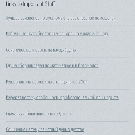
Links to Important Stuff
Лучшее сочинение по русскому 6 класс описание помещения
Робочий зошыт з биологии а с вихренко 8 клас 2012 гдз
Сочинение вежливость на каждый день
Гдз на сборник задач по математике н.в.богомолов
Решебник английский язык голицынский 2003
Реферат не тему особенности профессиональной речи юриста
Скачать учебник никольского 9 класс
Сочинение на тему памятный день в детстве