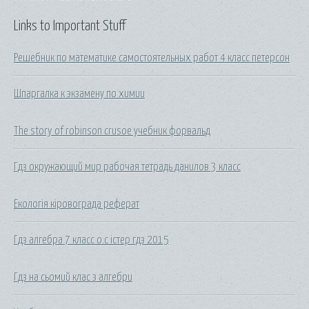
Links to Important Stuff
Решебник по математике самостоятельных работ 4 класс петерсон
Шпаргалка к экзамену по химии
The story of robinson crusoe учебник форвальд
Гдз окружающий мир рабочая тетрадь данилов 3 класс
Екологія кіровограда реферат
Гдз алгебра 7 класс о.с істер гдз 2015
Гдз на сьомий клас з алгебри