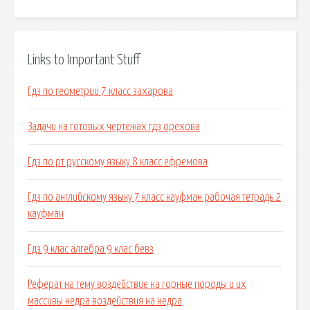
Links to Important Stuff
Гдз по геометрии 7 класс захарова
Задачи на готовых чертежах гдз орехова
Гдз по рт русскому языку 8 класс ефремова
Гдз по английскому языку 7 класс кауфман рабочая тетрадь 2
кауфман
Гдз 9 клас алгебра 9 клас бевз
Реферат на тему воздействие на горные породы и их
массивы недра воздействия на недра