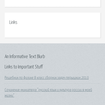
Links
An Informative Text Blurb
Links to Important Stuff
Решебник по физике 8 класс сборник задач перышкин 2010
Сочинение-миниатюра "русский язык и культура россии в моей
жизни"