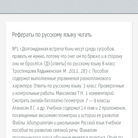
Рефераты по русскому языку читать
№1 i Долгожданная встреча Кони несут среди сугробов,
править не нужно, потому что снег им по брюхо и в сторону
они не бросятся. ГДЗ (ответы) по русскому языку 8 класс
Тростенцова Ладыженская. М.: 2011, 283 с. Пособие
содержит выполненные упражнения разнопланового
характера. Ответы по русскому языку. 3 класс. Проверочные
и контрольные работы. Максимова Т.Н.: 1 комментарий.
Смотреть онлайн бесплатно Геометрия. 7 — 9 классы.
Атанасян Л.С. и др. Учебник содержит 14 глав и 2 приложения,
посвященные аксиомам геометрии и истории ее развития.
Файлы. Абитуриентам и школьникам. Русский язык Учебное
пособие по развитию связной речи. Финалом
теоретического курса обучения является практика. Отчёт по