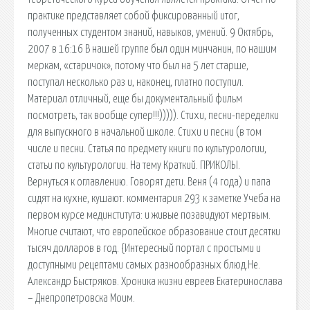
практике представляет собой фиксированный итог,
полученных студентом знаний, навыков, умений. 9 Октябрь,
2007 в 16:16 В нашей группе был один минчанин, по нашим
меркам, «старичок», потому что был на 5 лет старше,
поступал несколько раз и, наконец, платно поступил.
Материал отличный, еще бы документальный фильм
посмотреть, так вообще супер!!!))))). Стихи, песни-переделки
для выпускного в начальной школе. Стихи и песни (в том
числе и песни. Статья по предмету книги по культурологии,
статьи по культурологии. На тему Краткий. ПРИКОЛЫ.
Вернуться к оглавлению. Говорят дети. Веня (4 года) и папа
сидят на кухне, кушают. комментария 293 к заметке Учеба на
первом курсе мединститута: и живые позавидуют мертвым.
Многие считают, что европейское образование стоит десятки
тысяч долларов в год. {Интересный портал с простыми и
доступными рецептами самых разнообразных блюд.Не.
Александр Быстряков. Хроника жизни евреев Екатеринослава
– Днепропетровска Моим.