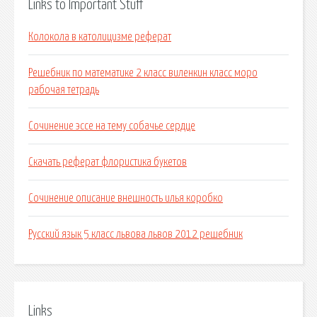
Links to Important Stuff
Колокола в католицизме реферат
Решебник по математике 2 класс виленкин класс моро
рабочая тетрадь
Сочинение эссе на тему собачье сердце
Скачать реферат флористика букетов
Сочинение описание внешность илья коробко
Русский язык 5 класс львова львов 2012 решебник
Links