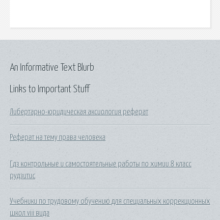
An Informative Text Blurb
Links to Important Stuff
Либертарно-юридическая аксиология реферат
Реферат на тему права человека
Гдз контрольные и самостоятельные работы по химии 8 класс
рудзитис
Учебники по трудовому обучению для специальных коррекционных
школ viii вида