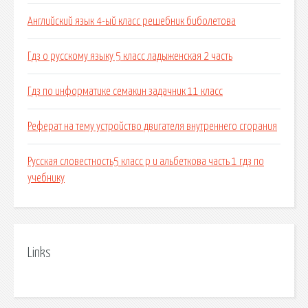
Английский язык 4-ый класс решебник биболетова
Гдз о русскому языку 5 класс ладыженская 2 часть
Гдз по информатике семакин задачник 11 класс
Реферат на тему устройство двигателя внутреннего сгорания
Русская словестность5 класс р и альбеткова часть 1 гдз по
учебнику
Links