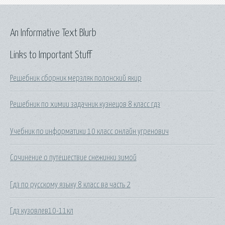
An Informative Text Blurb
Links to Important Stuff
Решебник сборник мерзляк полонский якир
Решебник по химии задачник кузнецов 8 класс гдз
Учебник по информатики 10 класс онлайн угренович
Сочинение о путешествие снежинки зимой
Гдз по русскому языку 8 класс ва часть 2
Гдз кузовлев10-11кл