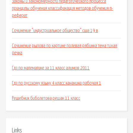
Законы и закономерности педагогического процесса
принципы обучения классификация методов обучения п-
реферат
Сочинение "индустриальное общество" сша 19 в
Сочинение рылова по картине полевая рябинка тема тихая
речка
Гдз по математике за 11 класс алимов 2011
Гдз по русскому языку 4 класс канакина рабочая 1
Решебник биболетова решак 11 класс
Links