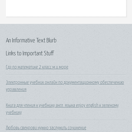
An Informative Text Blurb
Links to Important Stuff
Гдз по математике 2 класс м.и.море
Электронные учебник онлайн по документационному обеспечению
управления
Книга для чтения к учебнику англ. языка enjoy english к зеленому
учебнику
Любовь свекрови нужно заслужить сочинение