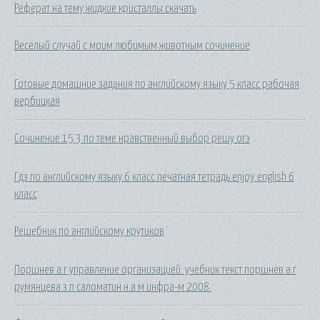
Реферат на тему жидкие кристаллы скачать
Веселый случай с моим любимым животным сочинение
Готовые домашние задания по английскому языку 5 класс рабочая
вербицкая
Сочинение 15.3 по теме нравственный выбор решу огэ
Гдз по английскому языку 6 класс печатная тетрадь enjoy english 6
класс
Решебник по английскому крутиков
Поршнев а.г управление организацией: учебник текст поршнев а.г
румянцева з.п саломатин н.а м инфра-м 2008.