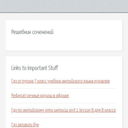
Решебник соченений
Links to Important Stuff
Гдз от путина 7 класс учебник английского языка кузовлев
Реферат речные круизы в африке
Гдз по английскому хппи инглисш unit 1 lesson 8 для 8 класса
Гдз активити бук