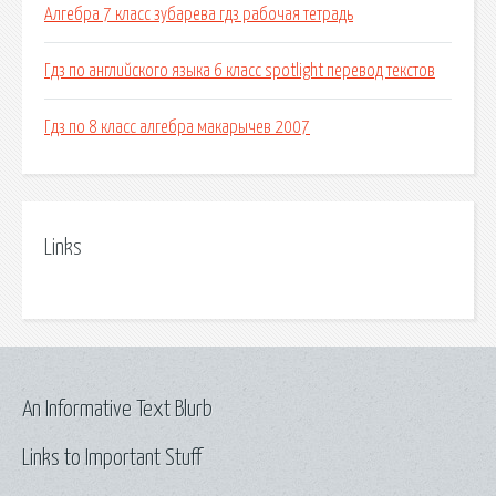
Алгебра 7 класс зубарева гдз рабочая тетрадь
Гдз по английского языка 6 класс spotlight перевод текстов
Гдз по 8 класс алгебра макарычев 2007
Links
An Informative Text Blurb
Links to Important Stuff