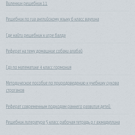
Виленкин решебник 11
Решебник по гиа английскому языку 6 класс ваулина
Где найти решебник к игре балда
Реферат на тему домашние собаки алабай
Гдз по математике 4 класс гормония
Методическое пособие по природоведению к учебнику сухова
строганов
Реферат современным подходам раннего развития детей.
Решебник литература 5 класс рабочая тетрадь р.г ахмадуллина