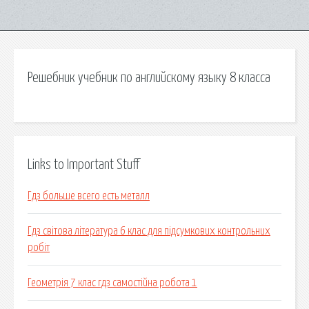
Решебник учебник по английскому языку 8 класса
Links to Important Stuff
Гдз больше всего есть металл
Гдз світова література 6 клас для підсумкових контрольних
робіт
Геометрія 7 клас гдз самостійна робота 1