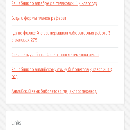
Решебник по алгебре с.а. теляковский 7 класс гдз
Виды и формы планов реферат
Гдз по физике 9 класс перышкин лабораторная работа 3
страницах 275
Скачивать учебники 4 класс пнш математика чекин
Решебник по английскому языку биболетова 3 класс 2013
год
Английский язык биболетова гдз 9 класс перевод
Links