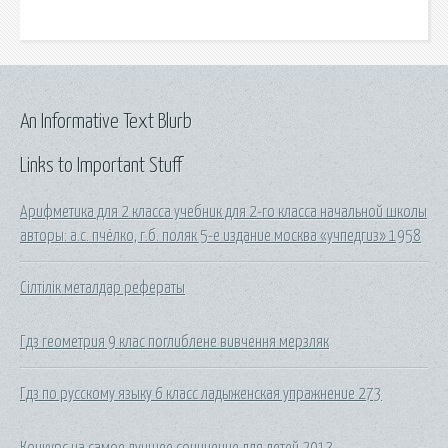
An Informative Text Blurb
Links to Important Stuff
Арифметика для 2 класса учебник для 2-го класса начальной школы
авторы: а.с. пчёлко, г.б. поляк 5-е издание москва «учпедгиз» 1958
Сілтілік металдар рефераты
Гдз геометрия 9 клас поглиблене вивчення мерзляк
Гдз по русскому языку 6 класс ладыженская упражнение 273
Конкурс на самое лучшее сочинение для детей 2013