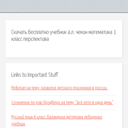
Скачать бесплатно учебник а.л. чекин математика 1
класс перспектива
Links to Important Stuff
Реферат на тему: развитие детского призрения в россии.
Сочинение по рэю брэдбери на тему: "всё лето в один день"
Русский язык 6 класс баландина дегтярева лебеденко
учебник