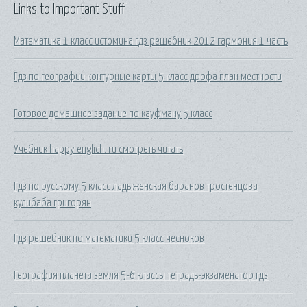
Links to Important Stuff
Математика 1 класс истомина гдз решебник 2012 гармония 1 часть
Гдз по географии контурные карты 5 класс дрофа план местности
Готовое домашнее задание по кауфману 5 класс
Учебник happy englich. ru смотреть читать
Гдз по русскому 5 класс ладыженская баранов тростенцова
кулибаба григорян
Гдз решебник по математики 5 класс чесноков
География планета земля 5-6 классы тетрадь-экзаменатор гдз