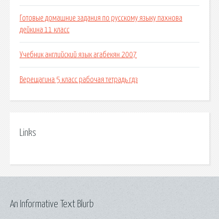
Готовые домашние задания по русскому языку пахнова
дейкина 11 класс
Учебник английский язык агабекян 2007
Верещагина 5 класс рабочая тетрадь гдз
Links
An Informative Text Blurb