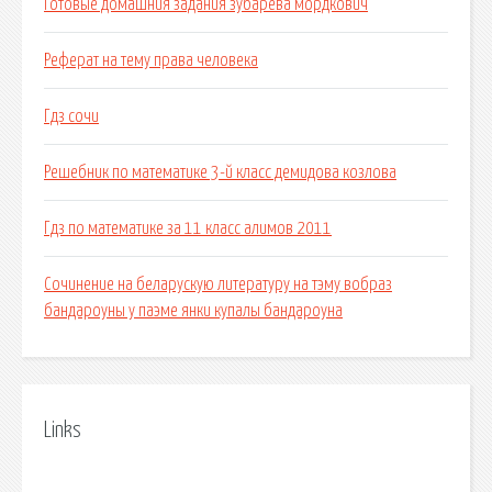
Готовые домашния задания зубарева мордкович
Реферат на тему права человека
Гдз сочи
Решебник по математике 3-й класс демидова козлова
Гдз по математике за 11 класс алимов 2011
Сочинение на беларускую литературу на тэму вобраз
бандароуны у паэме янки купалы бандароуна
Links