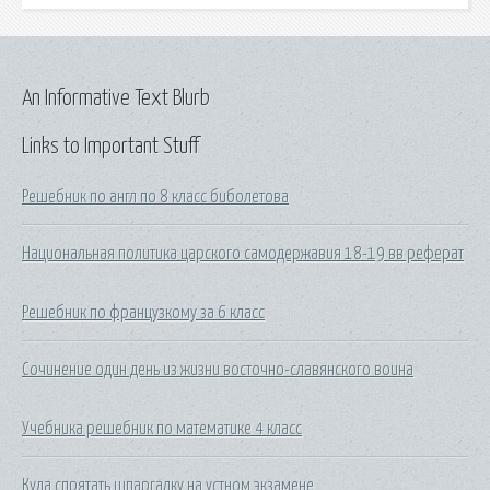
An Informative Text Blurb
Links to Important Stuff
Решебник по англ по 8 класс биболетова
Национальная политика царского самодержавия 18-19 вв реферат
Решебник по французкому за 6 класс
Сочинение один день из жизни восточно-славянского воина
Учебника решебник по математике 4 класс
Куда спрятать шпаргалку на устном экзамене