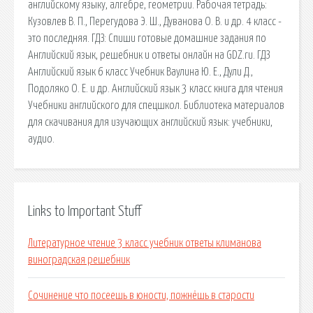
английскому языку, алгебре, геометрии. Рабочая тетрадь:
Кузовлев В. П., Перегудова Э. Ш., Дуванова О. В. и др. 4 класс -
это последняя. ГДЗ: Спиши готовые домашние задания по
Английский язык, решебник и ответы онлайн на GDZ.ru. ГДЗ
Английский язык 6 класс Учебник Ваулина Ю. Е., Дули Д.,
Подоляко О. Е. и др. Английский язык 3 класс книга для чтения
Учебники английского для спецшкол. Библиотека материалов
для скачивания для изучающих английский язык: учебники,
аудио.
Links to Important Stuff
Литературное чтение 3 класс учебник ответы климанова
виноградская решебник
Сочинение что посеешь в юности, пожнёшь в старости