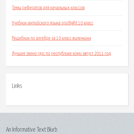
Темы рефератов для начальных классов
Учебник английского языка spotlight 10 класс
Решебник по алгебре за 10 класс виленкина
Лучшее звено гдзс по республике коми август 2011 год
Links
An Informative Text Blurb