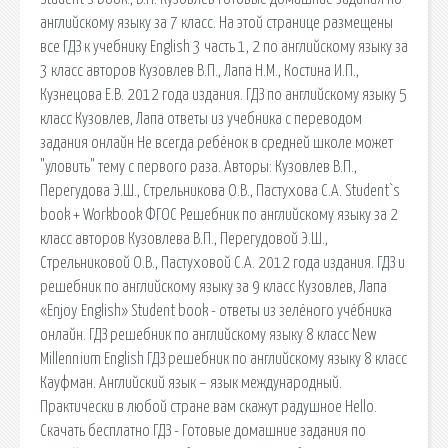
английскому языку за 7 класс. На этой странице размещены
все ГДЗ к учебнику English 3 часть 1, 2 по английскому языку за
3 класс авторов Кузовлев В.П., Лапа Н.М., Костина И.П.,
Кузнецова Е.В. 2012 года издания. ГДЗ по английскому языку 5
класс Кузовлев, Лапа ответы из учебника с переводом
задания онлайн Не всегда ребёнок в средней школе может
"уловить" тему с первого раза. Авторы: Кузовлев В.П.,
Перегудова Э.Ш., Стрельникова О.В., Пастухова С.А. Student`s
book + Workbook ФГОС Решебник по английскому языку за 2
класс авторов Кузовлева В.П., Перегудовой Э.Ш.,
Стрельниковой О.В., Пастуховой С.А. 2012 года издания. ГДЗ и
решебник по английскому языку за 9 класс Кузовлев, Лапа
«Enjoy English» Student book - ответы из зелёного учёбника
онлайн. ГДЗ решебник по английскому языку 8 класс New
Millennium English ГДЗ решебник по английскому языку 8 класс
Кауфман. Английский язык – язык международный.
Практически в любой стране вам скажут радушное Hello.
Скачать бесплатно ГДЗ - Готовые домашние задания по