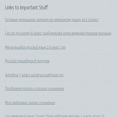
Links to Important Stuff
Готовые домашние задания по немецкому языку за 11класс
Гдз по русскому 6 класс рыбченкова александрова глазков лисицын
Мегарешеба русский язык 10 класс гдз
Русский решебник 8 пичугов
Алгебра 7 класс колягин шабунин гдз
Проблема потери к поэзии сочинение
Мои любимые сказки сочинение
Гдз немецкий язык 2 класс бим рабочая тетрадь 1 часть урок 27