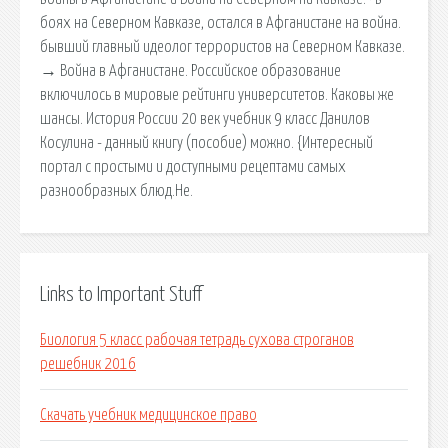
боях на Северном Кавказе, остался в Афганистане на война.
бывший главный идеолог террористов на Северном Кавказе.
→ Война в Афганистане. Российское образование
включилось в мировые рейтинги университетов. Каковы же
шансы. История России 20 век учебник 9 класс Данилов
Косулина - данный книгу (пособие) можно. {Интересный
портал с простыми и доступными рецептами самых
разнообразных блюд.Не.
Links to Important Stuff
Биология 5 класс рабочая тетрадь сухова строганов
решебник 2016
Скачать учебник медицинское право