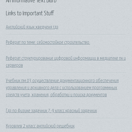
An Informative Text Blurb
Links to Important Stuff
Английский язык хведченя гдз
Реферат по теме: сейсмостойкое строительство.
Реферат структурирование цифровой информации в медиатеке пк и
серверов
Учебник пм.03 осуществление документационного обеспечения
управления и архивного дела с использованием программных
средств учета, хранения, обработки и поиска документов
Гдз по физике задачник 7-9 класс красный задачник
Кузовлев 2 класс английский решебник