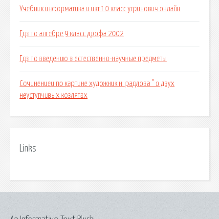
Учебник информатика и икт 10 класс угринович онлайн
Гдз по алгебре 9 класс дрофа 2002
Гдз по введению в естественно-научные предметы
Сочинениеи по картине художник н. радлова " о двух
неуступчивых козлятах
Links