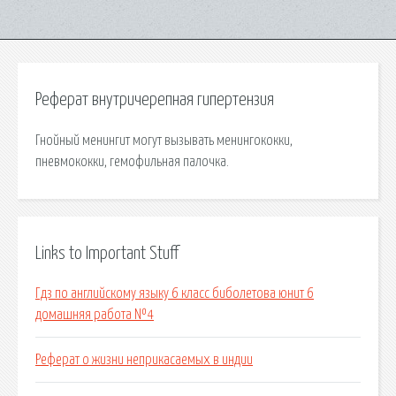
Реферат внутричерепная гипертензия
Гнойный менингит могут вызывать менингококки,
пневмококки, гемофильная палочка.
Links to Important Stuff
Гдз по английскому языку 6 класс биболетова юнит 6
домашняя работа №4
Реферат о жизни неприкасаемых в индии