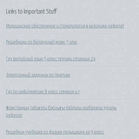
Links to Important Stuff
Медицинское обеспечение и стоматология в колониях реферат
Решебники по беларускай мове 7 клас
Гдз английский язык 5 класс тетрадь страница 24
Электронный задачник по генетике
Гдз по информатике 8 класс семакин и.г
Қазақстанның табиғаты байлығы пайдалы қазбалары туралы
реферат
Решебник учебника по физике перышкина за 9 класс