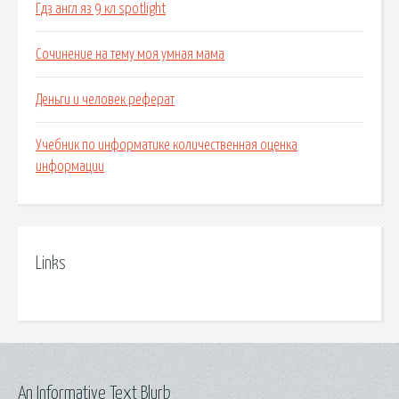
Гдз англ яз 9 кл spotlight
Сочинение на тему моя умная мама
Деньги и человек реферат
Учебник по информатике количественная оценка
информации
Links
An Informative Text Blurb