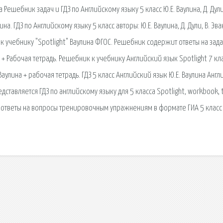
 Решебник задач и ГДЗ по Английскому языку 5 класс Ю.Е. Ваулина, Д. Дули,
на. ГДЗ по Английскому языку 5 класс авторы: Ю.Е. Ваулина, Д. Дули, В. Эван
с к учебнику "Spotlight" Ваулина ФГОС. Решебник содержит ответы на зад
а + Рабочая тетрадь. Решебник к учебнику Английский язык Spotlight 7 кл
 Ваулина + рабочая тетрадь. ГДЗ 5 класс Английский язык Ю.Е. Ваулина Анг
ставляется ГДЗ по английскому языку для 5 класса Spotlight, workbook, 
ГДЗ ответы на вопросы тренировочным упражнениям в формате ГИА 5 класс