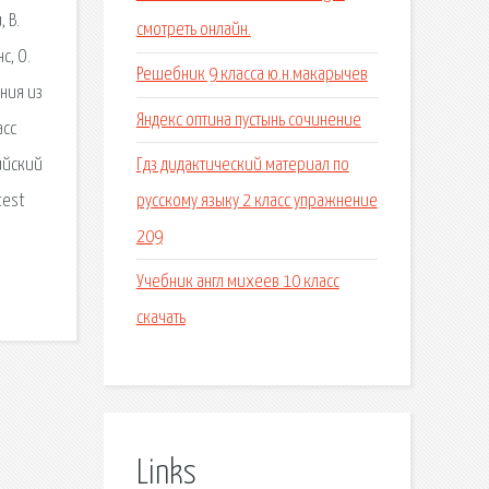
 В.
смотреть онлайн.
с, О.
Решебник 9 класса ю.н.макарычев
ания из
Яндекс оптина пустынь сочинение
асс
Гдз дидактический материал по
лийский
русскому языку 2 класс упражнение
test
209
Учебник англ михеев 10 класс
скачать
Links