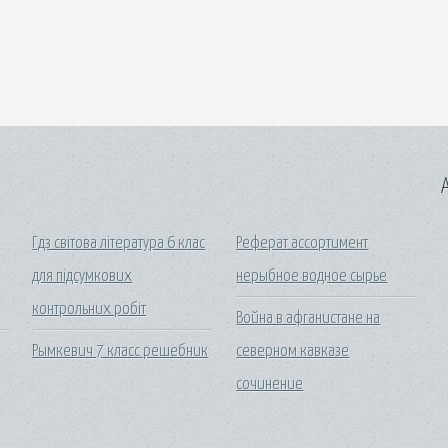
A
Гдз світова література 6 клас
Реферат ассортимент
для підсумкових
нерыбное водное сырье
контрольних робіт
Война в афганистане на
Рымкевич 7 класс решебник
северном кавказе
сочинение