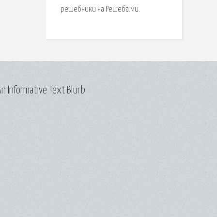
решебники на Решеба.ми.
n Informative Text Blurb