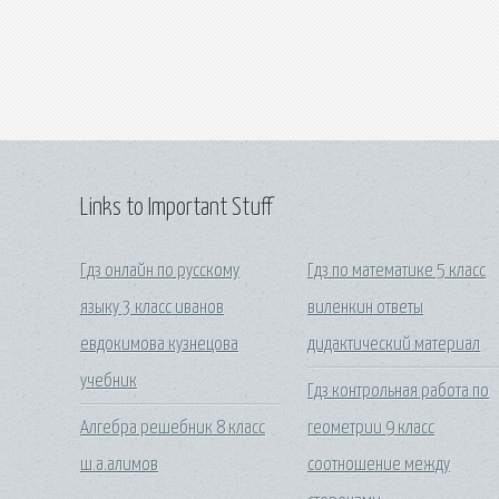
Links to Important Stuff
Гдз онлайн по русскому
Гдз по математике 5 класс
языку 3 класс иванов
виленкин ответы
евдокимова кузнецова
дидактический материал
учебник
Гдз контрольная работа по
Алгебра решебник 8 класс
геометрии 9 класс
ш.а.алимов
соотношение между