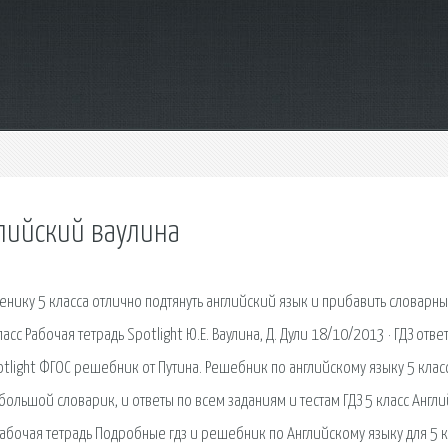
глийский ваулина
ученику 5 класса отлично подтянуть английский язык и прибавить словарн
сс Рабочая тетрадь Spotlight Ю.Е. Ваулина, Д. Дули 18/10/2013 · ГДЗ отве
otlight ФГОС решебник от Путина. Решебник по английскому языку 5 клас
ебольшой словарик, и ответы по всем заданиям и тестам ГДЗ 5 класс Англ
а Рабочая тетрадь Подробные гдз и решебник по Английскому языку для 5 