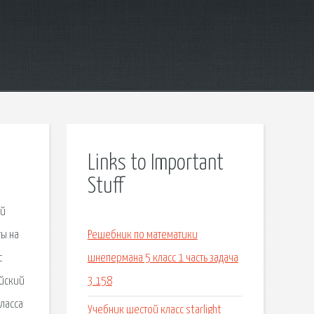
Links to Important
Stuff
ый
ты на
Решебник по математики
с
шнепермана 5 класс 1 часть задача
ийский
3.158
класса
Учебник шестой класс starlight