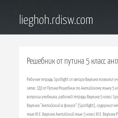
lieghoh.rdisw.com
Решебник от путина 5 класс ан
Рабочая тетрадь Spotlight от автора Ваулина позволит 
запас. ГДЗ от Путина Решебник по Английскому языку 5 кла
вопросы учебника, рабочей тетради Ваулина 5 класс Sp
Ваулина "Английский в фокусе" (Spotlight), содержит н
язык Ю.Е. Ваулина Английский язык 5 класс Ю.Е. Ваулин